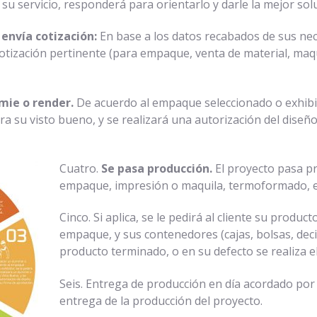
 su servicio, responderá para orientarlo y darle la mejor so
 envía cotización:
En base a los datos recabados de sus nec
 cotización pertinente (para empaque, venta de material, maq
mie o render.
De acuerdo al empaque seleccionado o exhibido
a su visto bueno, y se realizará una autorización del diseñ
Cuatro.
Se pasa producción.
El proyecto pasa pr
empaque, impresión o maquila, termoformado, et
Cinco. Si aplica, se le pedirá al cliente su produc
empaque, y sus contenedores (cajas, bolsas, deci
producto terminado, o en su defecto se realiza el
Seis. Entrega de producción en día acordado por 
entrega de la producción del proyecto.