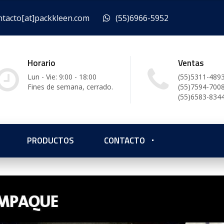
ntacto[at]packkleen.com
(55)6966-5952
Horario
Ventas
Lun - Vie: 9:00 - 18:00
(55)5311-489
Fines de semana, cerrado.
(55)7594-700
(55)6583-834
Servicio Integra
PRODUCTOS
CONTACTO