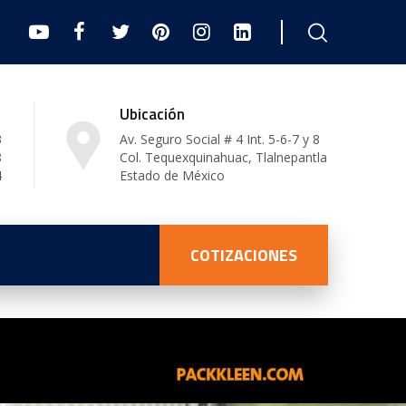
Ubicación
3
Av. Seguro Social # 4 Int. 5-6-7 y 8
8
Col. Tequexquinahuac, Tlalnepantla
4
Estado de México
l
COTIZACIONES