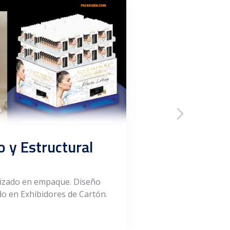
o y Estructural
Material d
lizado en empaque. Diseño
Le ofrecemos Pelícu
do en Exhibidores de Cartón.
(para Skin Pack) y C